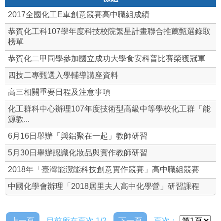
2017全國化工E車創意競賽高中職組成績
恭賀化工科107學年度科技校院繁星計畫聯合推薦甄選錄取
榜單
恭賀化二甲同學參加國立成功大學食安科普比賽榮獲冠軍
四技二專甄選入學輔導講座資料
高三相關重要日程及注意事項
化工群科中心辦理107年度技術型高級中等學校化工群「能
源教...
6月16日舉辦「與鋁聚在一起」教師研習
5月30日舉辦認識化妝品與實作教師研習
2018年「臺灣能潔能科技創意實作競賽」高中職組競賽
中國化學會辦理「2018居里夫人高中化學營」研習課程
上一頁
目前所在頁次 1/2
下一頁
頁次：