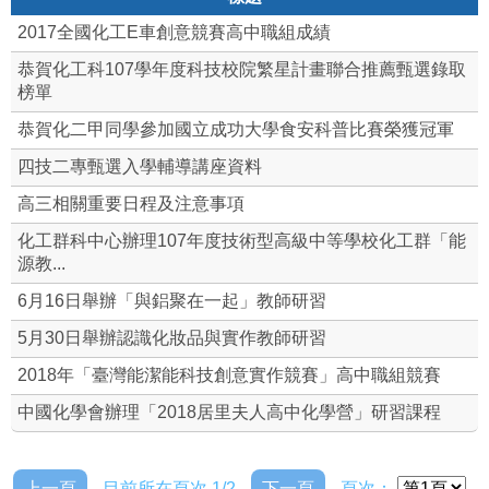
2017全國化工E車創意競賽高中職組成績
恭賀化工科107學年度科技校院繁星計畫聯合推薦甄選錄取
榜單
恭賀化二甲同學參加國立成功大學食安科普比賽榮獲冠軍
四技二專甄選入學輔導講座資料
高三相關重要日程及注意事項
化工群科中心辦理107年度技術型高級中等學校化工群「能
源教...
6月16日舉辦「與鋁聚在一起」教師研習
5月30日舉辦認識化妝品與實作教師研習
2018年「臺灣能潔能科技創意實作競賽」高中職組競賽
中國化學會辦理「2018居里夫人高中化學營」研習課程
上一頁
目前所在頁次 1/2
下一頁
頁次：