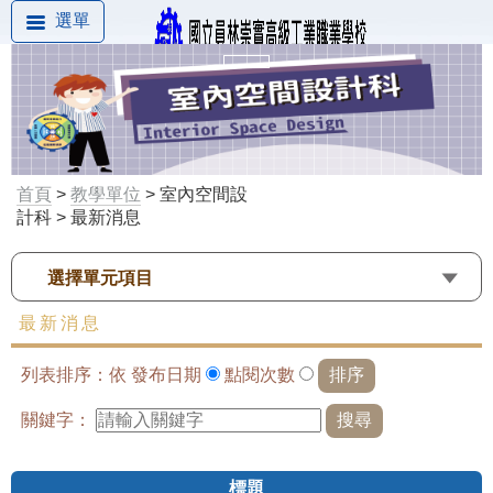
選單
首頁
>
教學單位
> 室內空間設
計科 > 最新消息
選擇單元項目
最新消息
列表排序：依
發布日期
點閱次數
關鍵字：
標題