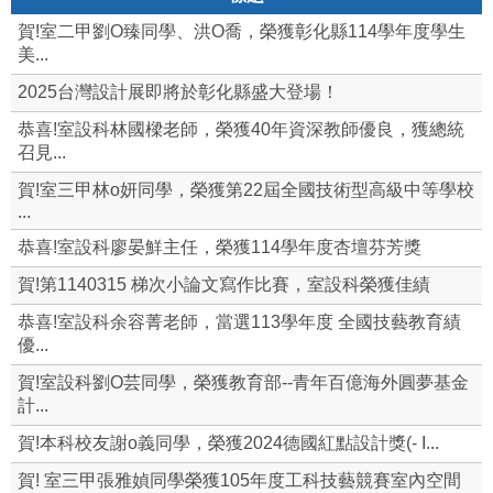
賀!室二甲劉O臻同學、洪O喬，榮獲彰化縣114學年度學生
美...
2025台灣設計展即將於彰化縣盛大登場！
恭喜!室設科林國樑老師，榮獲40年資深教師優良，獲總統
召見...
賀!室三甲林o妍同學，榮獲第22屆全國技術型高級中等學校
...
恭喜!室設科廖晏鮮主任，榮獲114學年度杏壇芬芳獎
賀!第1140315 梯次小論文寫作比賽，室設科榮獲佳績
恭喜!室設科余容菁老師，當選113學年度 全國技藝教育績
優...
賀!室設科劉O芸同學，榮獲教育部--青年百億海外圓夢基金
計...
賀!本科校友謝o義同學，榮獲2024德國紅點設計獎(- I...
賀! 室三甲張雅媜同學榮獲105年度工科技藝競賽室內空間