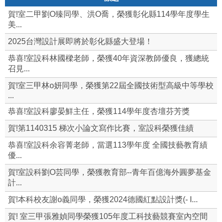
賀!室二甲劉O臻同學、洪O喬，榮獲彰化縣114學年度學生
美...
2025台灣設計展即將於彰化縣盛大登場！
恭喜!室設科林國樑老師，榮獲40年資深教師優良，獲總統
召見...
賀!室三甲林o妍同學，榮獲第22屆全國技術型高級中等學校
...
恭喜!室設科廖晏鮮主任，榮獲114學年度杏壇芬芳獎
賀!第1140315 梯次小論文寫作比賽，室設科榮獲佳績
恭喜!室設科余容菁老師，當選113學年度 全國技藝教育績
優...
賀!室設科劉O芸同學，榮獲教育部--青年百億海外圓夢基金
計...
賀!本科校友謝o義同學，榮獲2024德國紅點設計獎(- I...
賀! 室三甲張雅媜同學榮獲105年度工科技藝競賽室內空間