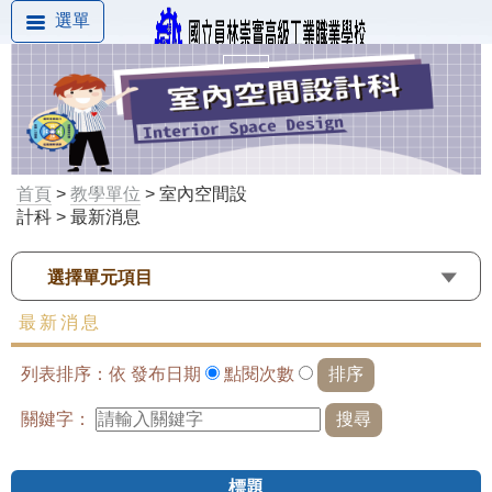
選單
首頁
>
教學單位
> 室內空間設
計科 > 最新消息
選擇單元項目
最新消息
列表排序：依
發布日期
點閱次數
關鍵字：
標題