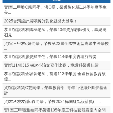
賀!室二甲劉O臻同學、洪O喬，榮獲彰化縣114學年度學生
美...
2025台灣設計展即將於彰化縣盛大登場！
恭喜!室設科林國樑老師，榮獲40年資深教師優良，獲總統
召見...
賀!室三甲林o妍同學，榮獲第22屆全國技術型高級中等學校
...
恭喜!室設科廖晏鮮主任，榮獲114學年度杏壇芬芳獎
賀!第1140315 梯次小論文寫作比賽，室設科榮獲佳績
恭喜!室設科余容菁老師，當選113學年度 全國技藝教育績
優...
賀!室設科劉O芸同學，榮獲教育部--青年百億海外圓夢基金
計...
賀!本科校友謝o義同學，榮獲2024德國紅點設計獎(- I...
賀! 室三甲張雅媜同學榮獲105年度工科技藝競賽室內空間