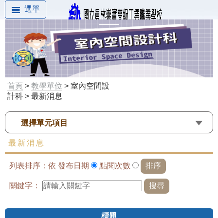
選單
首頁
>
教學單位
> 室內空間設
計科 > 最新消息
選擇單元項目
最新消息
列表排序：依
發布日期
點閱次數
關鍵字：
標題