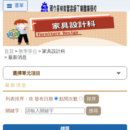
選單
首頁
>
教學單位
> 家具設計科
> 最新消息
選擇單元項目
最新消息
列表排序：依
發布日期
點閱次數
關鍵字：
標題