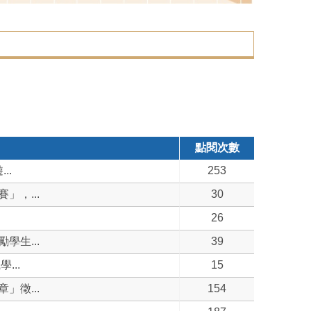
點閱次數
..
253
，...
30
26
生...
39
...
15
徵...
154