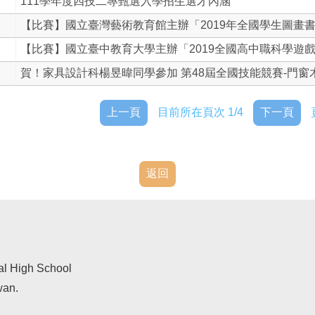
111學年度四技二專甄選入學招生選才內涵
【比賽】國立臺灣藝術教育館主辦「2019年全國學生圖畫書創
【比賽】國立臺中教育大學主辦「2019全國高中職科學遊戲..
賀！家具設計科楊昱暐同學參加 第48屆全國技能競賽-門窗木.
上一頁
目前所在頁次 1/4
下一頁
返回
al High School
wan.