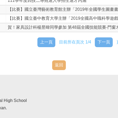
111學年度四技二專甄選入學招生選才內涵
【比賽】國立臺灣藝術教育館主辦「2019年全國學生圖畫書創
【比賽】國立臺中教育大學主辦「2019全國高中職科學遊戲..
賀！家具設計科楊昱暐同學參加 第48屆全國技能競賽-門窗木.
上一頁
目前所在頁次 1/4
下一頁
返回
al High School
wan.