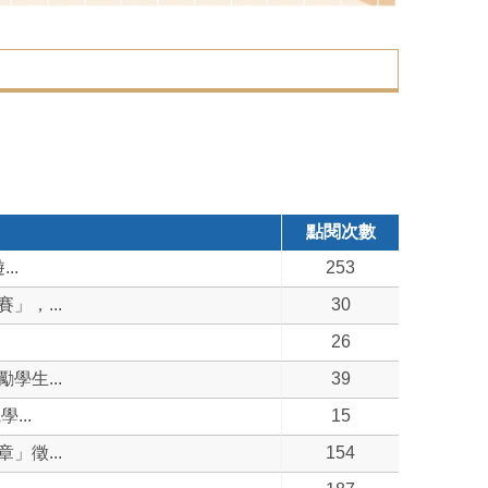
點閱次數
..
253
，...
30
26
生...
39
...
15
徵...
154