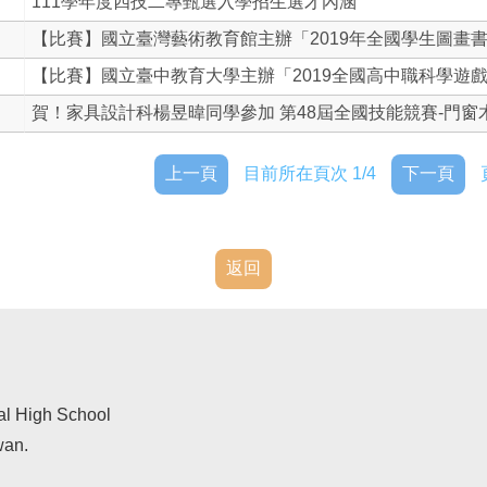
111學年度四技二專甄選入學招生選才內涵
【比賽】國立臺灣藝術教育館主辦「2019年全國學生圖畫書創
【比賽】國立臺中教育大學主辦「2019全國高中職科學遊戲..
賀！家具設計科楊昱暐同學參加 第48屆全國技能競賽-門窗木.
上一頁
目前所在頁次 1/4
下一頁
返回
al High School
wan.