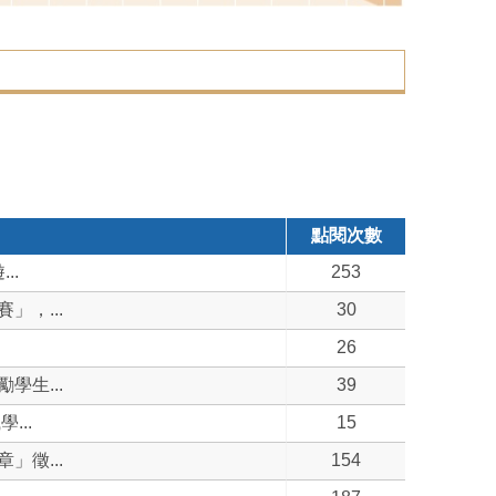
點閱次數
..
253
，...
30
26
生...
39
...
15
徵...
154