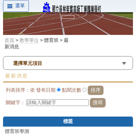
選單
首頁
>
教學單位
> 體育班 > 最
新消息
選擇單元項目
最新消息
列表排序：依
發布日期
點閱次數
關鍵字：
標題
體育班學測