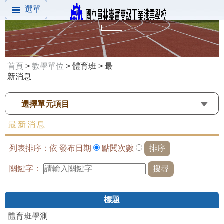
選單
首頁
>
教學單位
> 體育班 > 最
新消息
選擇單元項目
最新消息
列表排序：依
發布日期
點閱次數
關鍵字：
標題
體育班學測