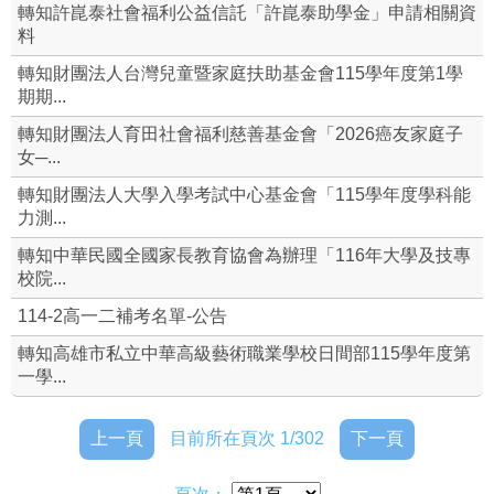
轉知許崑泰社會福利公益信託「許崑泰助學金」申請相關資
料
設備組
轉知財團法人台灣兒童暨家庭扶助基金會115學年度第1學
實驗研究組
期期...
轉知財團法人育田社會福利慈善基金會「2026癌友家庭子
資源班
女─...
課綱相關實施要點&學習歷程檔案
轉知財團法人大學入學考試中心基金會「115學年度學科能
力測...
本校整體課程計畫書(及課程手冊)
轉知中華民國全國家長教育協會為辦理「116年大學及技專
校院...
學校各科(及體育班)介紹
114-2高一二補考名單-公告
崇高校長及教師公開授課
轉知高雄市私立中華高級藝術職業學校日間部115學年度第
一學...
資通安全專區
上一頁
目前所在頁次 1/302
下一頁
校外人士協助教學或活動專區