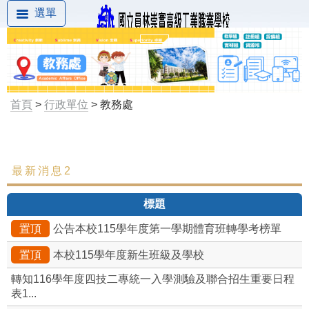
選單
首頁
>
行政單位
> 教務處
最新消息2
最新消息
標題
組織成員
置頂
公告本校115學年度第一學期體育班轉學考榜單
處內組織架構
置頂
本校115學年度新生班級及學校
教學組
轉知116學年度四技二專統一入學測驗及聯合招生重要日程
表1...
註冊組