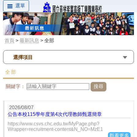
選單
首頁
>
最新訊息
> 全部
選擇項目
全部
關鍵字：
2026/08/07
公告本校115學年度第4次代理教師甄選簡章
https://www.csvs.chc.edu.tw/MyPage.php?
Wrapper=recruitment-content&N_NO=MzE1
觀看更多