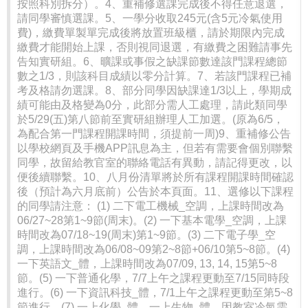
按照科別拆分）。4、重補修選課完成後不得任意退選，
請同學審慎選課。5、一學分收取245元(含5元冷氣使用
費)，繳費單製單完成後將放置班級櫃，請於期限內完成
繳費才能開始上課，否則視同退選，有繳費之困難請事先
告知實研組。6、曠課或事假之缺課節數達該門課程總節
數之1/3，則該科目成績以零分計算。7、若該門課程已補
考及格請勿選課。8、部分同學因缺課達1/3以上，學期成
績可能由及格變為0分，此部分需人工處理，請此類同學
於5/29(五)第八節前至實研組辦理人工加選。(原為6/5，
為配合第一門課程開課時間，須提前一周)9、重補修公告
以學校網頁及手機APP訊息為主，但若有需要會個別聯繫
同學，故留給教官室的聯絡電話有異動，請記得更改，以
便後續聯繫。10、八月份清單將於所有課程開課時間確認
後（預計為六月底前）公告於本頁面。11、選修以下課程
的同學請注意： (1) 二下電工機械_空調，上課時間改為
06/27~28第1~9節(周末)。(2) 一下基本電學_空調，上課
時間改為07/18~19(周末)第1~9節。(3) 二下電子學_空
調，上課時間改為06/08~09第2~8節+06/10第5~8節。(4)
一下英語文_體，上課時間改為07/09, 13, 14, 15第5~8
節。(5) 一下普通化學，7/7上午之課程更動至7/15同時段
進行。(6) 一下資訊科技_體，7/1上午之課程更動至第5~8
節進行。(7) 一上化學_體、一上生物_體，因教室冷氣需