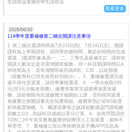
生請按這進修部學生請按這
觀看更多
2026/06/30
114學年度重補修第二梯次開課注意事項
1. 第二梯次選課時間為7月23日(四)、7月24日(五)，開課
課程為上學期課程，請同學把握時間，務必於時間內完成
選課。[選課對象為高一、二、三學生及延修生]2、課程依
開課人數決定是否需增開班級數，同一科目開課時間以A
班時間為主，若有增開班級則為B班、C班，以此類推
（除數學科已預先按照科別拆分）。3、重補修選課完成
後不得任意退選，請同學審慎選課。4、一學分收取245
元(含5元冷氣使用費)，繳費單製單完成後將放置班級
櫃，請於期限內完成繳費才能開始上課，否則視同退選，
有繳費之困難請事先告知實研組。繳費單預計於8/3前置
於班級置物櫃。5、曠課或事假之缺課節數達該門課程總
節數之1/3，則該科目成績以零分計算。6、如有問題請於
7/28(二)中午前至教務處實研組辦理人工加退選，逾時不
再受理。7、重補修公告以學校網頁及手機APP訊息為