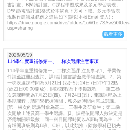
書計畫、B閱讀計畫、C課程學習成果及多元學習表現、
D學習/複習計畫)格式於本網頁下方可下載。多元學習表
現製作建議及範例之連結如下(請以本校Email登入)：
https://drive.google.com/drive/folders/1uW1el7SAwZi0
usp=sharing
觀看更多
2026/05/19
114學年度重補修第一、二梯次選課注意事項
114學年度重補修第一、二梯次選課 注意事項1、畢業條
件請至註冊組查詢、課程計畫書請至教學組查詢。2、第
一梯次選課時間為5月21日 (四)~5月24日 (日)中午12點
(於21日00:00開放)，開課課程為下學期課程； 第二梯
次選課時間為7月23日(四)、7月24日(五)，開課課程為上
學期課程，請同學把握時間，務必於時間內完成選課。
[第一梯次的選課對象為高二、三學生及研修生；第二梯
次開放上述及高一學生選課。]3、課程依開課人數決定是
否需增開班級數，同一科目開課時間以A班時間為主，若
有增開班級則為B班、C班，以此類推（除數學科已預先