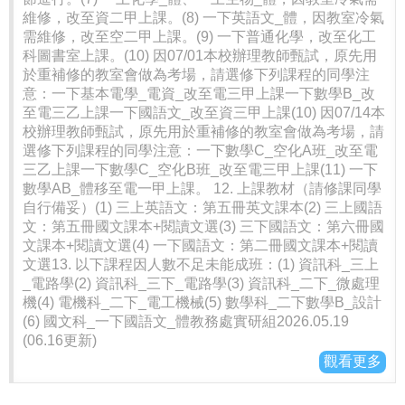
維修，改至資二甲上課。(8) 一下英語文_體，因教室冷氣
需維修，改至空二甲上課。(9) 一下普通化學，改至化工
科圖書室上課。(10) 因07/01本校辦理教師甄試，原先用
於重補修的教室會做為考場，請選修下列課程的同學注
意：一下基本電學_電資_改至電三甲上課一下數學B_改
至電三乙上課一下國語文_改至資三甲上課(10) 因07/14本
校辦理教師甄試，原先用於重補修的教室會做為考場，請
選修下列課程的同學注意：一下數學C_空化A班_改至電
三乙上課一下數學C_空化B班_改至電三甲上課(11) 一下
數學AB_體移至電一甲上課。 12. 上課教材（請修課同學
自行備妥）(1) 三上英語文：第五冊英文課本(2) 三上國語
文：第五冊國文課本+閱讀文選(3) 三下國語文：第六冊國
文課本+閱讀文選(4) 一下國語文：第二冊國文課本+閱讀
文選13. 以下課程因人數不足未能成班：(1) 資訊科_三上
_電路學(2) 資訊科_三下_電路學(3) 資訊科_二下_微處理
機(4) 電機科_二下_電工機械(5) 數學科_二下數學B_設計
(6) 國文科_一下國語文_體教務處實研組2026.05.19
(06.16更新)
觀看更多