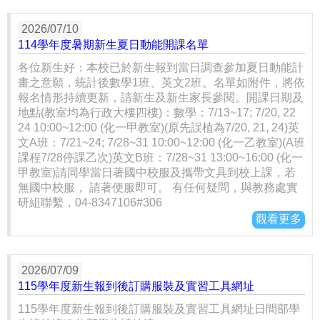
2026/07/10
114學年度暑期新生夏日動能開課名單
各位新生好：本校已於新生報到當日調查參加夏日動能計
畫之意願，統計後數學1班、英文2班。名單如附件，將依
報名情形持續更新，請新生及新生家長參閱。開課日期及
地點(教室均為行政大樓四樓)：數學：7/13~17; 7/20, 22
24 10:00~12:00 (化一甲教室)(原先誤植為7/20, 21, 24)英
文A班：7/21~24; 7/28~31 10:00~12:00 (化一乙教室)(A班
課程7/28停課乙次)英文B班：7/28~31 13:00~16:00 (化一
甲教室)請同學當日著國中校服及攜帶文具到校上課，若
無國中校服， 請著便服即可。 有任何疑問，與教務處實
研組聯繫，04-8347106#306
觀看更多
2026/07/09
115學年度新生報到後訂購服裝及實習工具網址
115學年度新生報到後訂購服裝及實習工具網址日間部學