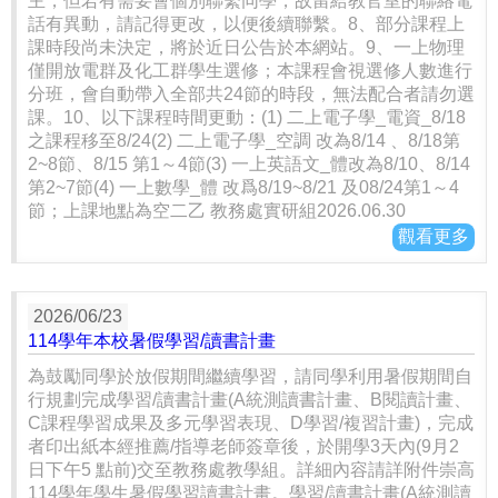
主，但若有需要會個別聯繫同學，故留給教官室的聯絡電
話有異動，請記得更改，以便後續聯繫。8、部分課程上
課時段尚未決定，將於近日公告於本網站。9、一上物理
僅開放電群及化工群學生選修；本課程會視選修人數進行
分班，會自動帶入全部共24節的時段，無法配合者請勿選
課。10、以下課程時間更動：(1) 二上電子學_電資_8/18
之課程移至8/24(2) 二上電子學_空調 改為8/14 、8/18第
2~8節、8/15 第1～4節(3) 一上英語文_體改為8/10、8/14
第2~7節(4) 一上數學_體 改爲8/19~8/21 及08/24第1～4
節；上課地點為空二乙 教務處實研組2026.06.30
觀看更多
2026/06/23
114學年本校暑假學習/讀書計畫
為鼓勵同學於放假期間繼續學習，請同學利用暑假期間自
行規劃完成學習/讀書計畫(A統測讀書計畫、B閱讀計畫、
C課程學習成果及多元學習表現、D學習/複習計畫)，完成
者印出紙本經推薦/指導老師簽章後，於開學3天內(9月2
日下午5 點前)交至教務處教學組。詳細內容請詳附件崇高
114學年學生暑假學習讀書計畫。學習/讀書計畫(A統測讀