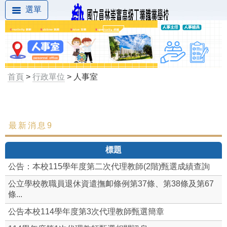
選單
首頁
>
行政單位
> 人事室
最新消息9
最新消息
標題
組織成員
公告：本校115學年度第二次代理教師(2階)甄選成績查詢
本校差勤系統(限校內)
公立學校教職員退休資遣撫卹條例第37條、第38條及第67
條...
職場霸凌防治
公告本校114學年度第3次代理教師甄選簡章
性別平等專區