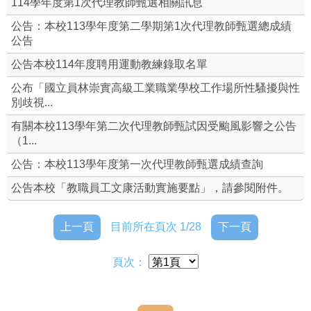
114學年度第1次代理教師甄選相關訊息
各委員會名單
公告：本校113學年度第二學期第1次代理教師甄選總成績
公告
組織編制
公告本校114年度聘用運動教練錄取名單
公布「國立員林崇實高級工業職業學校工作場所性騷擾與性
本校常用資料
別歧視...
本校規則
有關本校113學年第二次代理教師甄試因受颱風影響之公告
（1...
修訂本校教職員工文康活動實施要點
公告：本校113學年度第一次代理教師甄選成績查詢
福利專區(含特約商店)
公告本校「教職員工文康活動實施要點」，請參閱附件。
聘約附錄
上一頁
目前所在頁次 1/28
下一頁
勤休制度宣導
頁次：
人事業務校務章則