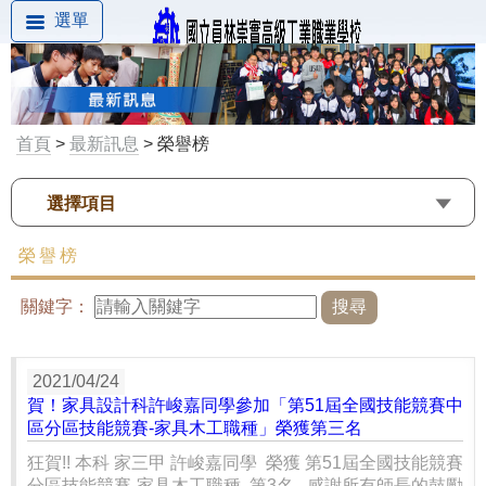
選單
首頁
>
最新訊息
> 榮譽榜
選擇項目
榮譽榜
關鍵字：
2021/04/24
賀！家具設計科許峻嘉同學參加「第51屆全國技能競賽中
區分區技能競賽-家具木工職種」榮獲第三名
狂賀!! 本科 家三甲 許峻嘉同學 榮獲 第51屆全國技能競賽
分區技能競賽-家具木工職種 第3名 感謝所有師長的鼓勵