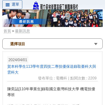
選單
首頁
>
最新訊息
選擇項目
2024/04/01
賀本科學生113學年度四技二專技優保送錄取臺科大與
雲科大
發布單位 : 電機科
|
點閱次數 : 2209
陳奕誌[110年畢業生]錄取國立臺灣科技大學 機電技優
專班