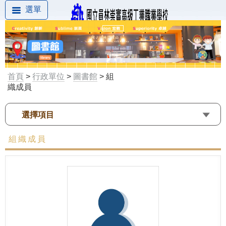
選單
首頁
>
行政單位
>
圖書館
> 組
織成員
選擇項目
組織成員