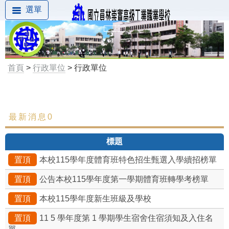
選單
首頁
>
行政單位
> 行政單位
最新消息0
最新消息
標題
置頂
本校115學年度體育班特色招生甄選入學續招榜單
置頂
公告本校115學年度第一學期體育班轉學考榜單
置頂
本校115學年度新生班級及學校
置頂
11 5 學年度第 1 學期學生宿舍住宿須知及入住名