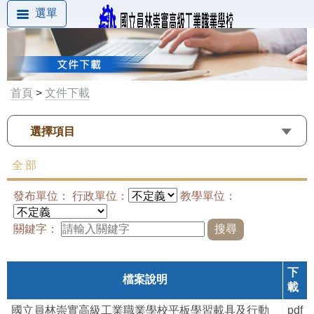
選單
首頁
>
文件下載
選擇項目
全部
發布單位： 行政單位：
教學單位：
關鍵字：
下
檔案說明
載
國立員林崇實高級工業職業學校平板學習載具及行動
pdf