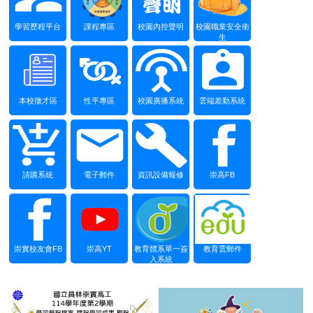
學習歷程平台
課程專區
校園內控聲明
校園職業安全衛
生
本校徵才區
性平專區
校園廣播系統
雲端差勤系統
請購系統
電子郵件
資訊設備報修
崇高FB
崇實校友會FB
崇高YT
教育體系單一簽
教育雲郵件
入系統