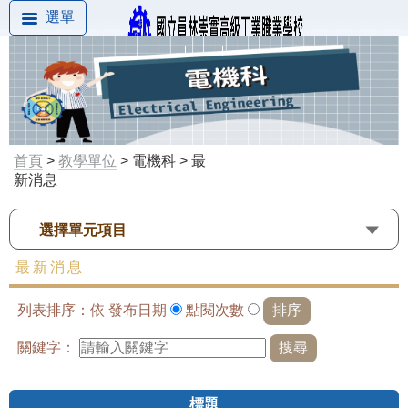
選單
首頁
>
教學單位
> 電機科 > 最
新消息
選擇單元項目
最新消息
列表排序：依
發布日期
點閱次數
關鍵字：
標題