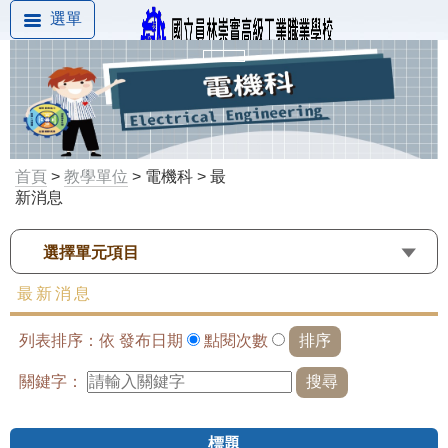
選單
首頁
>
教學單位
> 電機科 > 最
新消息
選擇單元項目
最新消息
列表排序：依
發布日期
點閱次數
關鍵字：
標題