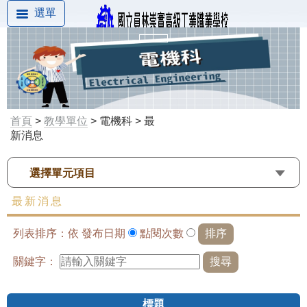
選單
首頁
>
教學單位
> 電機科 > 最
新消息
選擇單元項目
最新消息
列表排序：依
發布日期
點閱次數
關鍵字：
標題